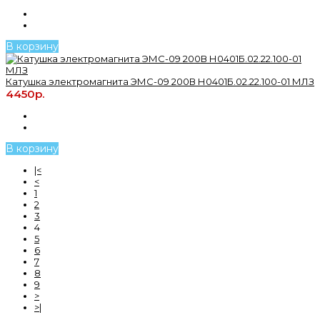
В корзину
Катушка электромагнита ЭМС-09 200В Н0401Б.02.22.100-01 МЛЗ
4450р.
В корзину
|<
<
1
2
3
4
5
6
7
8
9
>
>|