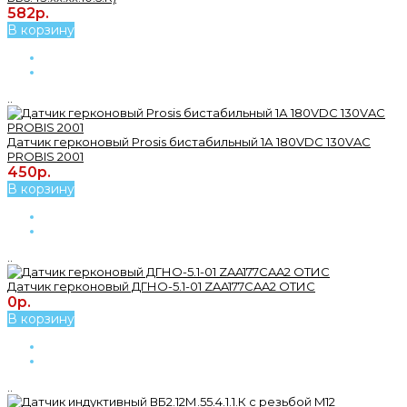
582р.
В корзину
..
Датчик герконовый Prosis бистабильный 1А 180VDC 130VAC
PROBIS 2001
450р.
В корзину
..
Датчик герконовый ДГНО-5.1-01 ZAA177CAA2 ОТИС
0р.
В корзину
..