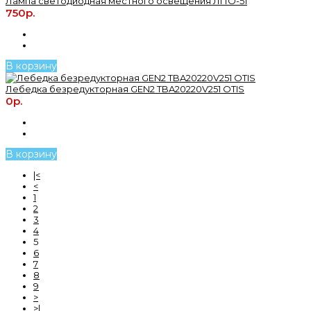
Лампа светодиодная местного освещения ЛПО-51
750р.
В корзину
Лебедка безредукторная GEN2 TBA20220V251 OTIS
0р.
В корзину
|<
<
1
2
3
4
5
6
7
8
9
>
>|