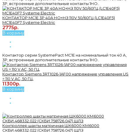
3P, встроенные дополнительные контакты 1НО..
КОНТАКТОР MC1E 3P 40A НО+НЗ 110V 50/60ГЦ (LC1E40F5)
MC1E40F7 Systeme Electric
2775р.
В корзину
Контактор серии SystemePact MC1E на номинальный ток 40 А,
3P, встроенные дополнительные контакты 1НО..
Контактор Siemens 3RT1026-1AF00 напряжение управления US
= 110 V AC, 50 ГЦ,
11300р.
В корзину
..
Контроллер шахты матричная ШК6000 КМ6000
СКБИ.468332.022 (СКБИ.758726.047) ЩЛЗ