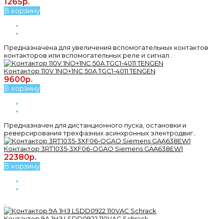
1265р.
В корзину
Предназначена для увеличения вспомогательных контактов
контакторов или вспомогательных реле и сигнал..
Контактор 110V 1NO+1NC 50A TGC1-4011 TENGEN
9600р.
В корзину
Предназначен для дистанционного пуска, остановки и
реверсирования трехфазных асинхронных электродвиг..
Контактор 3RT1035-3XF06-OGAO Siemens GAA638EW1
22380р.
В корзину
..
Контактор 9А 1НЗ LSDD0922 110VAC Schrack