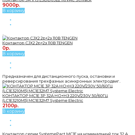
9000р.
В корзину
..
Контактор CJX2 2р+2з 110В TENGEN
0р.
В корзину
Предназначен для дистанционного пуска, остановки и
реверсирования трехфазных асинхронных электродвиг..
КОНТАКТОР MC1E 3P 32A НО+НЗ 220V/230V 50/60ГЦ
(LC1E3210M5) MC1E32M7 Systeme Electric
2100р.
В корзину
Контактор серии SystemePact MC1E на номинальный ток 32 А,