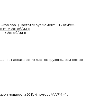
кор.вращ.ЧастотаКрут.моментLL1L2 кгм/см..
 - 61/98 об/мин)
щения пассажирских лифтов грузоподъемностью ..
зон мощности 50 Гц 4 полюса VVVF 4 ÷ 1..