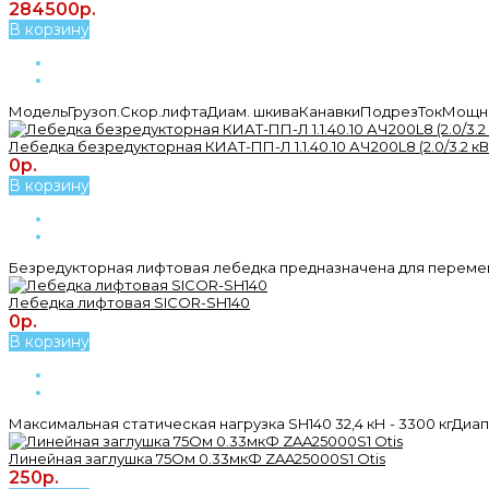
284500р.
В корзину
МодельГрузоп.Скор.лифтаДиам. шкиваКанавкиПодрезТокМощн.С
Лебедка безредукторная КИАТ-ПП-Л 1.1.40.10 АЧ200L8 (2.0/3.2 кВт
0р.
В корзину
Безредукторная лифтовая лебедка предназначена для переме
Лебедка лифтовая SICOR-SH140
0р.
В корзину
Максимальная статическая нагрузка SH140 32,4 кН - 3300 кгДиапа
Линейная заглушка 75Ом 0.33мкФ ZAA25000S1 Otis
250р.