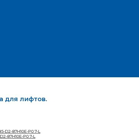
а для лифтов.
D2-87H10E-P0 7-L