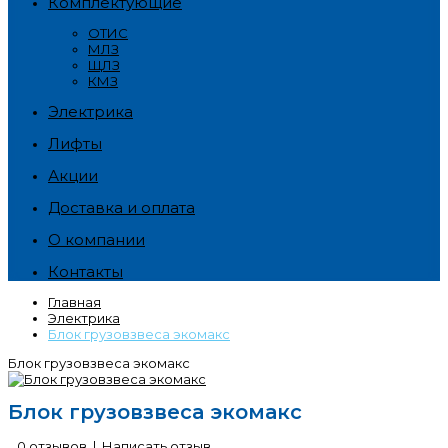
Комплектующие
ОТИС
МЛЗ
ЩЛЗ
КМЗ
Электрика
Лифты
Акции
Доставка и оплата
О компании
Контакты
Главная
Электрика
Блок грузовзвеса экомакс
Блок грузовзвеса экомакс
Блок грузовзвеса экомакс
0 отзывов
|
Написать отзыв