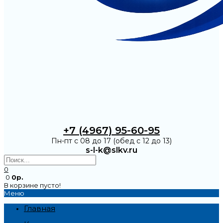
+7 (4967) 95-60-95
Пн-пт с 08 до 17 (обед с 12 до 13)
s-l-k@slkv.ru
0
0
0р.
В корзине пусто!
Меню
Главная