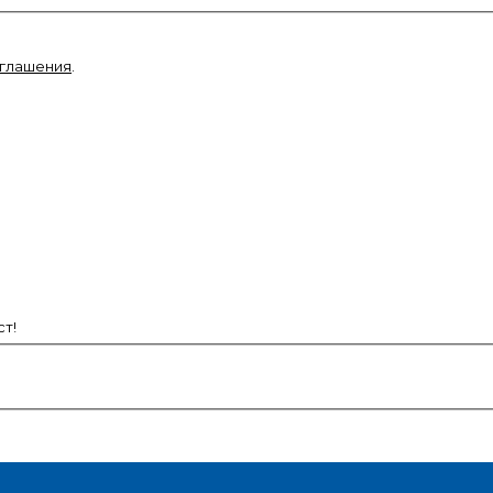
оглашения
.
т!