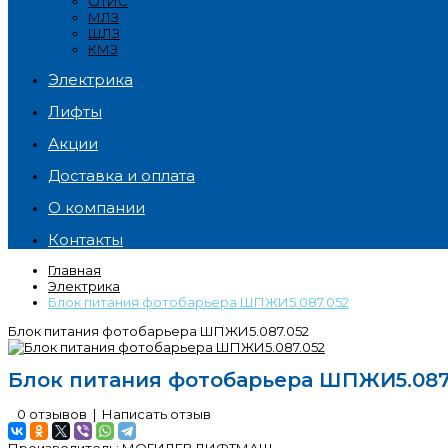
ОТИС
МЛЗ
ЩЛЗ
КМЗ
Электрика
Лифты
Акции
Доставка и оплата
О компании
Контакты
Главная
Электрика
Блок питания фотобарьера ШПЖИ5.087.052
Блок питания фотобарьера ШПЖИ5.087.052
Блок питания фотобарьера ШПЖИ5.087
0 отзывов
|
Написать отзыв
Производитель:
МОГИЛЕВ ЛИФТМАШ