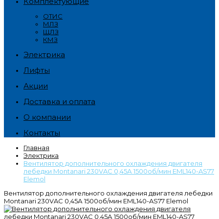
Комплектующие
ОТИС
МЛЗ
ЩЛЗ
КМЗ
Электрика
Лифты
Акции
Доставка и оплата
О компании
Контакты
Главная
Электрика
Вентилятор дополнительного охлаждения двигателя
лебедки Montanari 230VAC 0,45А 1500об/мин EML140-AS77
Elemol
Вентилятор дополнительного охлаждения двигателя лебедки
Montanari 230VAC 0,45А 1500об/мин EML140-AS77 Elemol