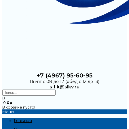
+7 (4967) 95-60-95
Пн-пт с 08 до 17 (обед с 12 до 13)
s-l-k@slkv.ru
0
0
0р.
В корзине пусто!
Меню
Главная