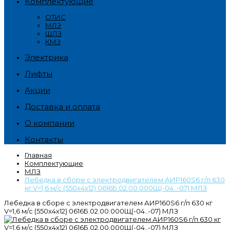
Комплектующие
ОТИС
МЛЗ
ЩЛЗ
КМЗ
Электрика
Лифты
Акции
Доставка и оплата
О компании
Контакты
Главная
Комплектующие
МЛЗ
Лебедка в сборе с электродвигателем АИР160S6 г/п 630
кг V=1,6 м/с (550х4х12) 0616Б.02.00.000Щ(-04..-07) МЛЗ
Лебедка в сборе с электродвигателем АИР160S6 г/п 630 кг
V=1,6 м/с (550х4х12) 0616Б.02.00.000Щ(-04..-07) МЛЗ