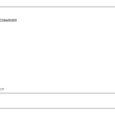
оглашения
.
т!