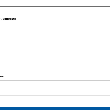
оглашения
.
т!