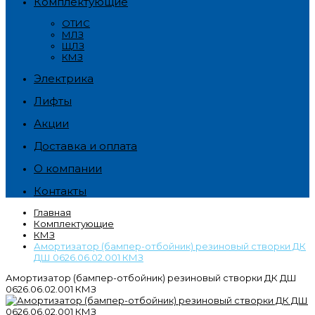
Комплектующие
ОТИС
МЛЗ
ЩЛЗ
КМЗ
Электрика
Лифты
Акции
Доставка и оплата
О компании
Контакты
Главная
Комплектующие
КМЗ
Амортизатор (бампер-отбойник) резиновый створки ДК
ДШ 0626.06.02.001 КМЗ
Амортизатор (бампер-отбойник) резиновый створки ДК ДШ
0626.06.02.001 КМЗ