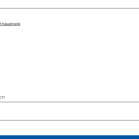
оглашения
.
т!