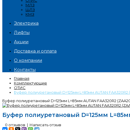
ОТИС
МЛЗ
ЩЛЗ
КМЗ
Электрика
Лифты
Акции
Доставка и оплата
О компании
Контакты
Главная
Комплектующие
ОТИС
Буфер полиуретановый D=125мм L=85мм AUTAN FAA320R2 (Z
Буфер полиуретановый D=125мм L=85мм AUTAN FAA320R2 (ZAA202
Буфер полиуретановый D=125мм L=85мм
0 отзывов
|
Написать отзыв