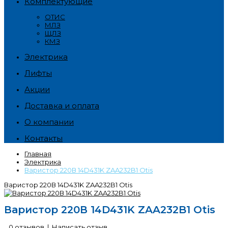
Комплектующие
ОТИС
МЛЗ
ЩЛЗ
КМЗ
Электрика
Лифты
Акции
Доставка и оплата
О компании
Контакты
Главная
Электрика
Варистор 220В 14D431K ZAA232B1 Otis
Варистор 220В 14D431K ZAA232B1 Otis
Варистор 220В 14D431K ZAA232B1 Otis
0 отзывов
|
Написать отзыв