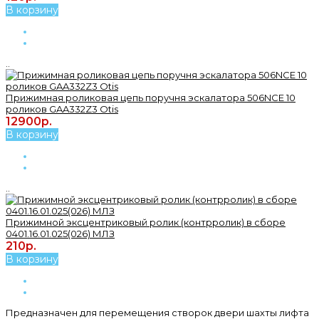
В корзину
..
Прижимная роликовая цепь поручня эскалатора 506NCE 10
роликов GAA332Z3 Otis
12900р.
В корзину
..
Прижимной эксцентриковый ролик (контрролик) в сборе
0401.16.01.025(026) МЛЗ
210р.
В корзину
Предназначен для перемещения створок двери шахты лифта