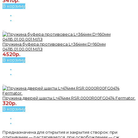
3410р.
В корзину
..
Пружина буфера противовеса L=364мм D=160мм
0411Б.01.00.001 МЛЗ
4520р.
В корзину
..
Пружина дверей шахты L=474мм RSR.0000R00FG0474 Fermator.
320р.
В корзину
Предназначена для открытия и закрытия створок: при
открывании — растягивается, при освобождении — сж..