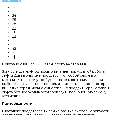
|<
<
24
25
26
27
28
29
30
31
32
>
>|
Показано с 1081 по 1120 из 1731 (всего 44 страниц)
Запчасти для лифтов незаменимы для нормальной работы
лифта. Данные детали представляют собой сложные
механизмы, поэтому требуют тщательного внимания при
выборе и покупке. Если вовремя заменить запчасть, которая
вышел из строя, можно существенно продлить срок службы
лифта без необходимости проводить полноценную замену
установки.
Разновидности
В каталоге представлены самые разные лифтовые запчасти
для лифтов. Самыми важными запчастями являются