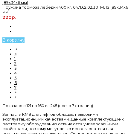
Пружина тормоза лебедки 400 кг. 0471.62.02.301 МЛЗ (89х34х6
мм)
220р.
В корзину
|<
<
1
2
3
4
5
6
7
>
>|
Показано с 121 по 160 из 245 (всего 7 страниц)
Запчасти КМЗ для лифтов обладают высокими
эксплуатационными качествами. Данные комплектующие к
лифтовому оборудованию отличаются универсальными
свойствами, поэтому могут легко использоваться для
реализации самых разных задач. Оригинальное оснащение