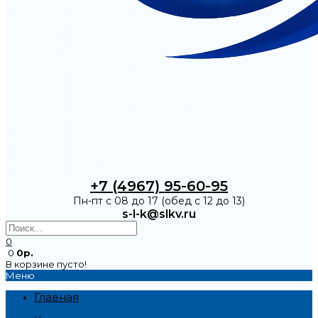
+7 (4967) 95-60-95
Пн-пт с 08 до 17 (обед с 12 до 13)
s-l-k@slkv.ru
0
0
0р.
В корзине пусто!
Меню
Главная