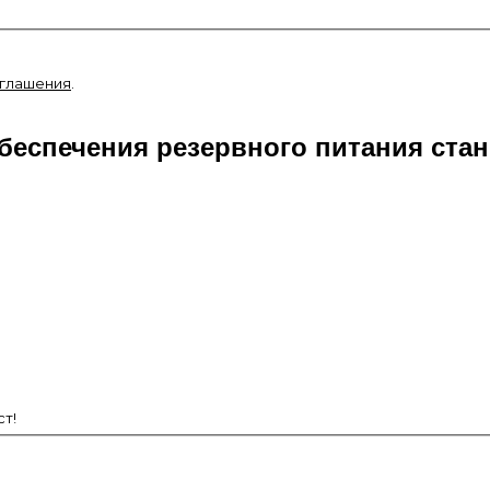
оглашения
.
беспечения резервного питания ста
т!