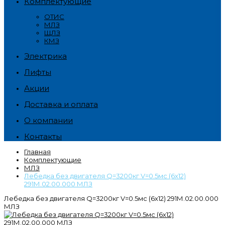
Комплектующие
ОТИС
МЛЗ
ЩЛЗ
КМЗ
Электрика
Лифты
Акции
Доставка и оплата
О компании
Контакты
Главная
Комплектующие
МЛЗ
Лебедка без двигателя Q=3200кг V=0.5мс (6х12)
291М.02.00.000 МЛЗ
Лебедка без двигателя Q=3200кг V=0.5мс (6х12) 291М.02.00.000
МЛЗ