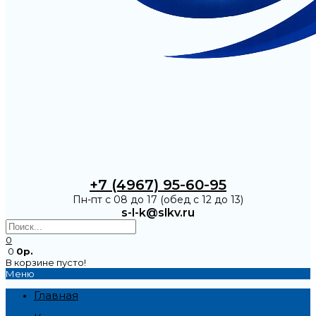
+7 (4967) 95-60-95
Пн-пт с 08 до 17 (обед с 12 до 13)
s-l-k@slkv.ru
0
0
0р.
В корзине пусто!
Меню
Главная