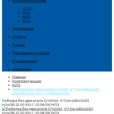
Комплектующие
ОТИС
МЛЗ
ЩЛЗ
КМЗ
Электрика
Лифты
Акции
Доставка и оплата
О компании
Контакты
Главная
Комплектующие
МЛЗ
Лебедка без двигателя Q=400кг, V=1,0м (480х3х10)
Н0401Б.22.00.100-/..-01,08,09/ МЛЗ
Лебедка без двигателя Q=400кг, V=1,0м (480х3х10)
Н0401Б.22.00.100-/..-01,08,09/ МЛЗ