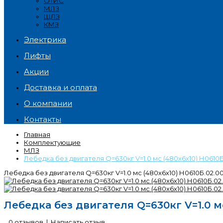
ОТИС
МЛЗ
ЩЛЗ
КМЗ
Электрика
Лифты
Акции
Доставка и оплата
О компании
Контакты
Главная
Комплектующие
МЛЗ
Лебедка без двигателя Q=630кг V=1.0 мс (480х6х10) Н0610Б.
Лебедка без двигателя Q=630кг V=1.0 мс (480х6х10) Н0610Б.02.00.
Лебедка без двигателя Q=630кг V=1.0 мс 
0 отзывов
|
Написать отзыв