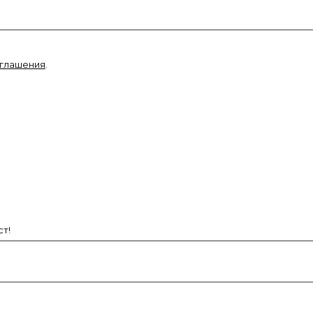
оглашения
.
т!