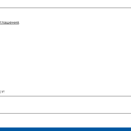
оглашения
.
т!