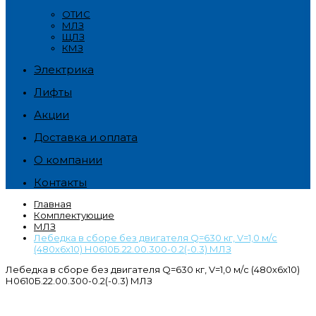
ОТИС
МЛЗ
ЩЛЗ
КМЗ
Электрика
Лифты
Акции
Доставка и оплата
О компании
Контакты
Главная
Комплектующие
МЛЗ
Лебедка в сборе без двигателя Q=630 кг, V=1,0 м/с
(480х6х10) Н0610Б.22.00.300-0.2(-0.3) МЛЗ
Лебедка в сборе без двигателя Q=630 кг, V=1,0 м/с (480х6х10)
Н0610Б.22.00.300-0.2(-0.3) МЛЗ