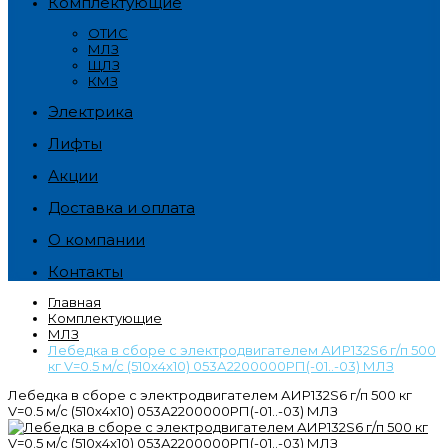
Комплектующие
ОТИС
МЛЗ
ЩЛЗ
КМЗ
Электрика
Лифты
Акции
Доставка и оплата
О компании
Контакты
Главная
Комплектующие
МЛЗ
Лебедка в сборе с электродвигателем АИР132S6 г/п 500
кг V=0.5 м/с (510х4х10) 053А2200000РП(-01..-03) МЛЗ
Лебедка в сборе с электродвигателем АИР132S6 г/п 500 кг
V=0.5 м/с (510х4х10) 053А2200000РП(-01..-03) МЛЗ