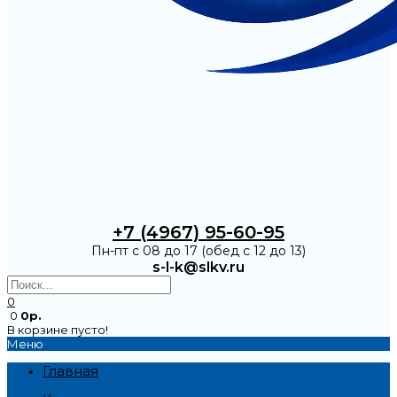
+7 (4967) 95-60-95
Пн-пт с 08 до 17 (обед с 12 до 13)
s-l-k@slkv.ru
0
0
0р.
В корзине пусто!
Меню
Главная