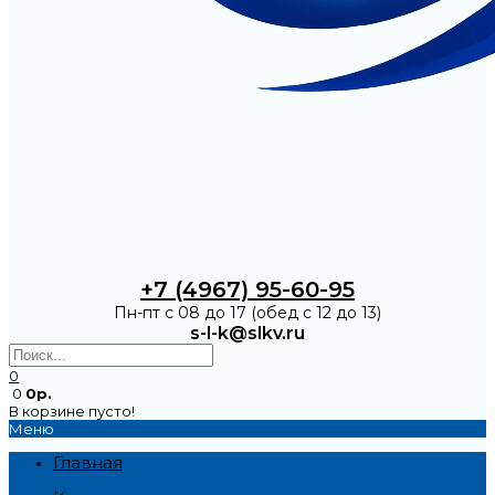
+7 (4967) 95-60-95
Пн-пт с 08 до 17 (обед с 12 до 13)
s-l-k@slkv.ru
0
0
0р.
В корзине пусто!
Меню
Главная