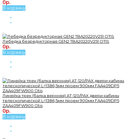
0р.
В корзину
..
Лебедка безредукторная GEN2 TBA20220V251 OTIS
0р.
В корзину
..
Линейка трек (балка верхняя) AT-120/PAX двери кабины
телескопической L=1386,5мм проем 900мм FAA409DP5
ZAA409FW900 Otis
0р.
В корзину