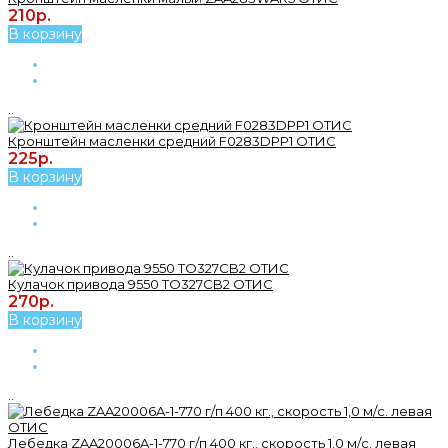
210р.
В корзину
..
Кронштейн масленки средний F0283DPP1 ОТИС
225р.
В корзину
..
Кулачок привода 9550 TO327CB2 OТИС
270р.
В корзину
..
Лебедка ZAA20006A-1-770 г/п 400 кг., скорость 1,0 м/с. левая