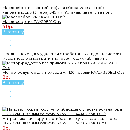
Маслосборник (контейнер) для сбора масла с трёх
направляющих (3 пера) 5-15 мм. Устанавливается в при..
Маслосборник ZAA508R1 Otis
40р.
В корзину
Предназначен для удаления отработанных гидравлических
масел после смазывания направляющих кабины и п..
Мотор-редуктор для привода AT-120 правый FAA24350BL1 Otis
0р.
В корзину
..
Направляющая поручня огибающего участка эскалатора
L=2120мм H=930мм W=52мм 506NCE GAA402BMC1 Otis
0р.