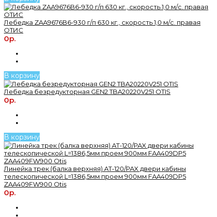
Лебедка ZAA9676B6-930 г/п 630 кг., скорость 1,0 м/с. правая
ОТИС
0р.
В корзину
Лебедка безредукторная GEN2 TBA20220V251 OTIS
0р.
В корзину
Линейка трек (балка верхняя) AT-120/PAX двери кабины
телескопической L=1386,5мм проем 900мм FAA409DP5
ZAA409FW900 Otis
0р.