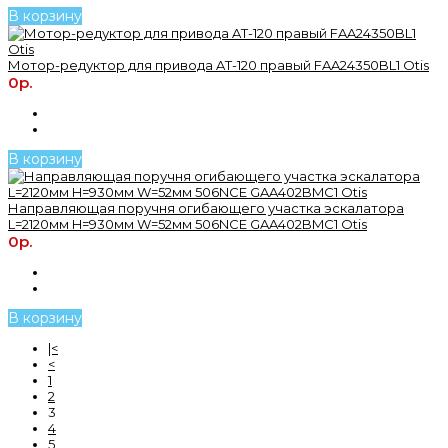
В корзину
Мотор-редуктор для привода AT-120 правый FAA24350BL1 Otis
0р.
В корзину
Направляющая поручня огибающего участка эскалатора
L=2120мм H=930мм W=52мм 506NCE GAA402BMC1 Otis
0р.
В корзину
|<
<
1
2
3
4
5