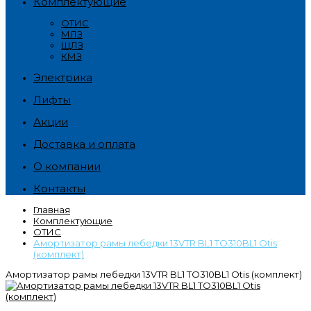
Комплектующие
ОТИС
МЛЗ
ЩЛЗ
КМЗ
Электрика
Лифты
Акции
Доставка и оплата
О компании
Контакты
Главная
Комплектующие
ОТИС
Амортизатор рамы лебедки 13VTR BL1 TO310BL1 Otis
(комплект)
Амортизатор рамы лебедки 13VTR BL1 TO310BL1 Otis (комплект)