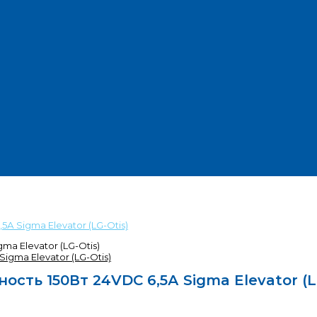
А Sigma Elevator (LG-Otis)
a Elevator (LG-Otis)
сть 150Вт 24VDC 6,5А Sigma Elevator (L