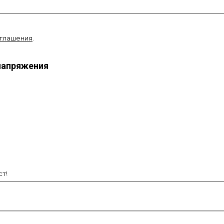
оглашения
.
напряжения
т!