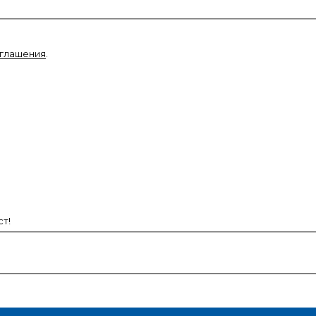
оглашения
.
т!