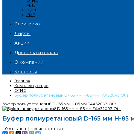
ОТИС
МЛЗ
ЩЛЗ
КМЗ
Электрика
Лифты
Акции
Доставка и оплата
О компании
Контакты
Главная
Комплектующие
ОТИС
Буфер полиуретановый D-165 мм H-85 мм FAA320R3 Otis
Буфер полиуретановый D-165 мм H-85 мм FAA320R3 Otis
Буфер полиуретановый D-165 мм H-85 м
0 отзывов
|
Написать отзыв