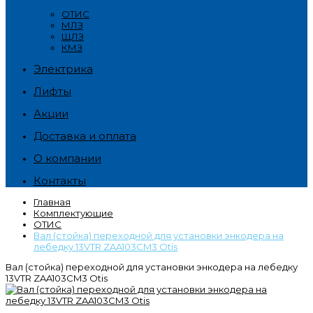
ОТИС
МЛЗ
ЩЛЗ
КМЗ
Электрика
Лифты
Акции
Доставка и оплата
О компании
Контакты
Главная
Комплектующие
ОТИС
Вал (стойка) переходной для установки энкодера на
лебедку 13VTR ZAA103CM3 Otis
Вал (стойка) переходной для установки энкодера на лебедку
13VTR ZAA103CM3 Otis