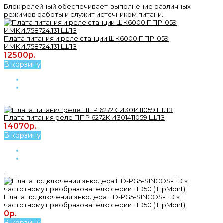
Блок релейный обеспечивает выполнение различных
режимов работы и служит источником питани..
Плата питания и реле станции ШК6000 ППР-059
ИМКИ.758724.131 ЩЛЗ
12500р.
В корзину
..
Плата питания реле ППР 6272К И301411059 ЩЛЗ
14070р.
В корзину
..
Плата подключения энкодера HD-PG5-SINCOS-FD к
частотному преобразователю серии HD50 ( HpMont)
0р.
В корзину