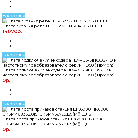
В корзину
Плата питания реле ППР 6272К И301411059 ЩЛЗ
14070р.
В корзину
Плата подключения энкодера HD-PG5-SINCOS-FD к
частотному преобразователю серии HD50 ( HpMont)
0р.
В корзину
Плата поста приказов станция ШК6000 ПК6000
СКБИ.468332.015 (СКБИ.758725.129(М)) ЩЛЗ
0р.