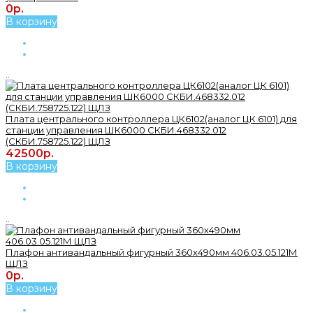
0р.
В корзину
..
Плата центрального контроллера ЦК6102(аналог ЦК 6101) для
станции управления ШК6000 СКБИ.468332.012
(СКБИ.758725.122) ЩЛЗ
42500р.
В корзину
..
Плафон антивандальный фигурный 360х490мм 406.03.05.121М
ЩЛЗ
0р.
В корзину