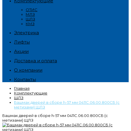
Комплектующие
ОТИС
МЛЗ
ЩЛЗ
КМЗ
Электрика
Лифты
Акции
Доставка и оплата
О компании
Контакты
Главная
Комплектующие
ЩЛЗ
Башмак дверей в сборе h-57 мм 0411С.06.00.800СБ (с
метизами) ЩЛЗ
Башмак дверей в сборе h-57 мм 0411С.06.00.800СБ (с
метизами) ЩЛЗ