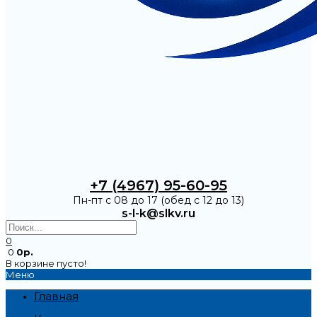
+7 (4967) 95-60-95
Пн-пт с 08 до 17 (обед с 12 до 13)
s-l-k@slkv.ru
0
0
0р.
В корзине пусто!
Меню
Главная