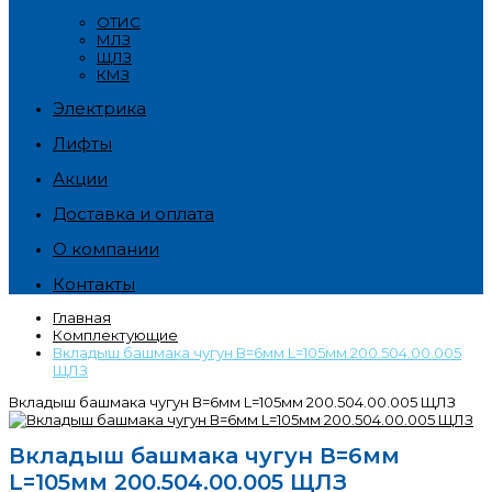
ОТИС
МЛЗ
ЩЛЗ
КМЗ
Электрика
Лифты
Акции
Доставка и оплата
О компании
Контакты
Главная
Комплектующие
Вкладыш башмака чугун В=6мм L=105мм 200.504.00.005
ЩЛЗ
Вкладыш башмака чугун В=6мм L=105мм 200.504.00.005 ЩЛЗ
Вкладыш башмака чугун В=6мм
L=105мм 200.504.00.005 ЩЛЗ