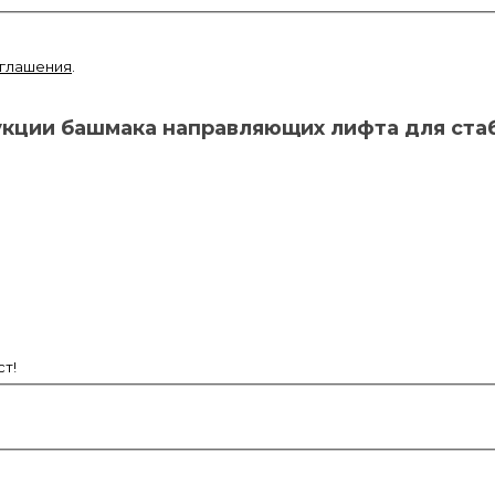
оглашения
.
укции башмака направляющих лифта для ста
т!