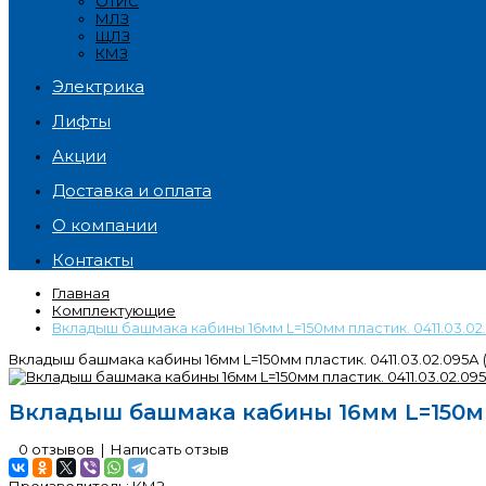
ОТИС
МЛЗ
ЩЛЗ
КМЗ
Электрика
Лифты
Акции
Доставка и оплата
О компании
Контакты
Главная
Комплектующие
Вкладыш башмака кабины 16мм L=150мм пластик. 0411.03.02.0
Вкладыш башмака кабины 16мм L=150мм пластик. 0411.03.02.095А (
Вкладыш башмака кабины 16мм L=150мм пл
0 отзывов
|
Написать отзыв
Производитель:
КМЗ