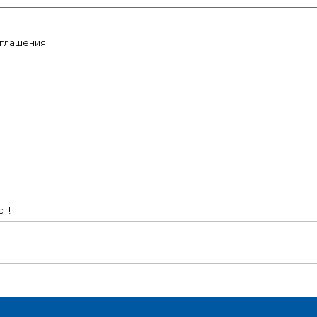
оглашения
.
т!