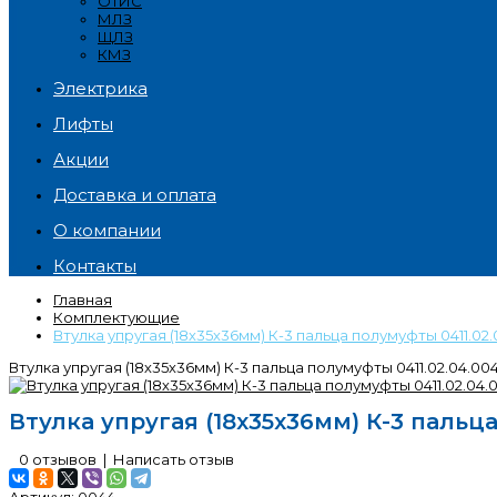
ОТИС
МЛЗ
ЩЛЗ
КМЗ
Электрика
Лифты
Акции
Доставка и оплата
О компании
Контакты
Главная
Комплектующие
Втулка упругая (18х35х36мм) К-3 пальца полумуфты 0411.02.
Втулка упругая (18х35х36мм) К-3 пальца полумуфты 0411.02.04.004
Втулка упругая (18х35х36мм) К-3 пальца
0 отзывов
|
Написать отзыв
Артикул:
0044