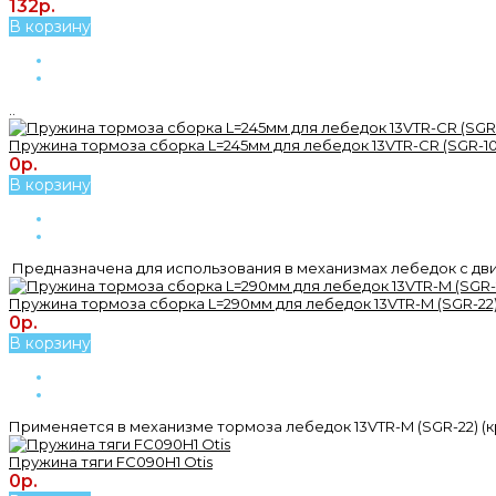
132р.
В корзину
..
Пружина тормоза сборка L=245мм для лебедок 13VTR-CR (SGR-10 
0р.
В корзину
Предназначена для использования в механизмах лебедок с двиг
Пружина тормоза сборка L=290мм для лебедок 13VTR-M (SGR-22)
0р.
В корзину
Применяется в механизме тормоза лебедок 13VTR-M (SGR-22) (к
Пружина тяги FC090H1 Otis
0р.