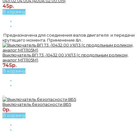
0411.02.04.004 (400А.02.00.015)
45р.
В корзину
Предназначена для соединения валов двигателя и передачи
крутящего момента. Применение:&n..
Выключатель ВП 73 -10432 00 УХЛ3 (с продольным роликом,
аналог МП1105М)
745р.
В корзину
..
Выключатель безопасности ВБ5
0р.
В корзину
..