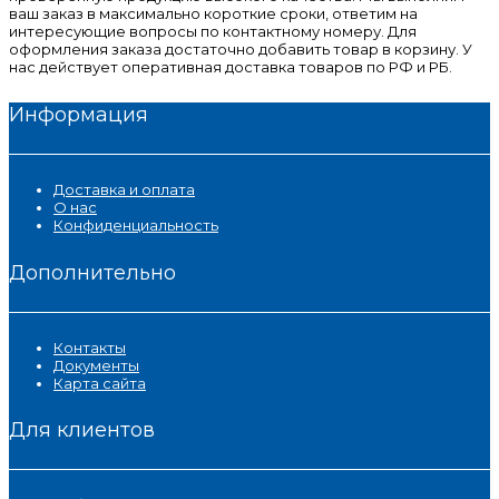
ваш заказ в максимально короткие сроки, ответим на
интересующие вопросы по контактному номеру. Для
оформления заказа достаточно добавить товар в корзину. У
нас действует оперативная доставка товаров по РФ и РБ.
Информация
Доставка и оплата
О нас
Конфиденциальность
Дополнительно
Контакты
Документы
Карта сайта
Для клиентов