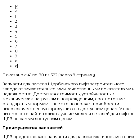
|<
<
1
2
3
4
5
6
7
8
9
>
>|
Показано с 41 по 80 из 322 (всего 9 страниц)
Запчасти для лифтов Щербинского лифтостроительного
завода отличаются высокими качественными показателями и
надежностью. Доступная стоимость, устойчивость к
механическим нагрузкам и повреждениям, соответствие
стандартным нормам – все это позволяет приобрести
высококачественную продукцию по доступным ценам. У нас
вы сможете найти только лучшие модели деталей для лифтов
ЩЛЗ по самым доступным ценам.
Преимущества запчастей
ЩЛЗ предоставляют запчасти для различных типов лифтовых